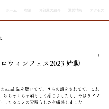
ホーム
宿泊
お部屋の紹介
運営情報
アクセス
記
ロウィンフェス2023 始動
。
のstand.fmを聴いてて、うちの話をされてて、これ
、めちゃくちゃ頼もしく感じましたし、やはりドブ
トしてることの素晴らしさを痛感しました