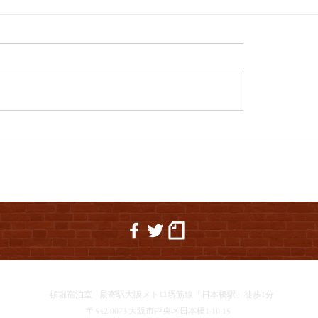
西野亮廣講演会&生誕祭で、初の河
04 夏休
ですの
頓堀宿泊室
最寄駅大阪メトロ堺筋線「日本橋駅」徒歩1分
〒542-0073 大阪市中央区日本橋1-10-15