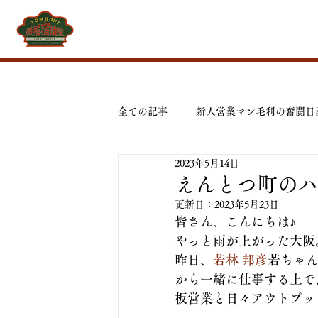
全ての記事
新人営業マン毛利の奮闘日
2023年5月14日
えんとつ町のハ
更新日：
2023年5月23日
皆さん、こんにちは♪
やっと雨が上がった大阪
昨日、
若林 邦彦
若ちゃん
から一緒に仕事する上で
板営業と日々アウトプッ