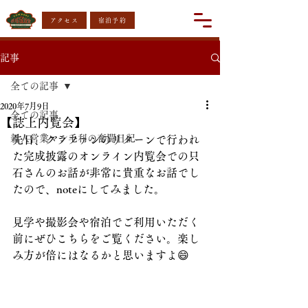
アクセス
宿泊予約
記事
全ての記事
2020年7月9日
全ての記事
【誌上内覧会】
新人営業マン毛利の奮闘日記
先日、クラファンのリターンで行われ
た完成披露のオンライン内覧会での只
石さんのお話が非常に貴重なお話でし
たので、noteにしてみました。
見学や撮影会や宿泊でご利用いただく
前にぜひこちらをご覧ください。楽し
み方が倍にはなるかと思いますよ😄