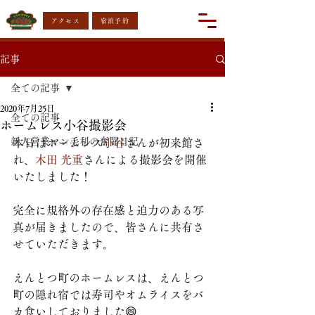
アクセス
宿泊予約
記事
全ての記事
2020年7月25日
全ての記事
ホームレス小谷撮影会
新人営業マン毛利の奮闘日記
本日はホームレス
小谷
さんが初来館さ
れ、
木田 光重
さんによる撮影会を開催
いたしました！
完全に規格外の存在感と迫力のある写
真が届きましたので、皆さんに共有さ
せていただきます。
えんとつ町のホームレスは、えんとつ
町の隠れ宿では寿司やオムライスをバ
カ食いしておりました
😄