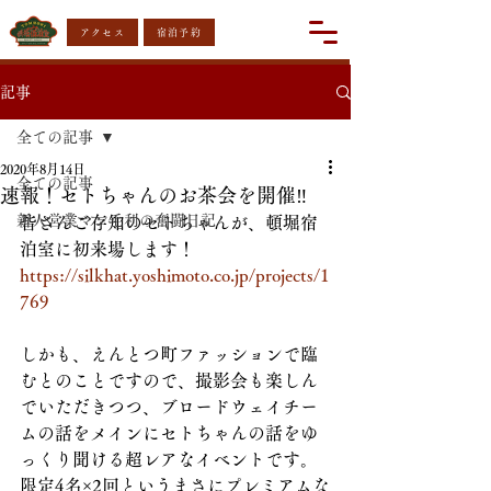
アクセス
宿泊予約
記事
全ての記事
2020年8月14日
全ての記事
速報！セトちゃんのお茶会を開催‼️
新人営業マン毛利の奮闘日記
皆さんご存知のセトちゃんが、頓堀宿
泊室に初来場します！
https://silkhat.yoshimoto.co.jp/projects/1
769
しかも、えんとつ町ファッションで臨
むとのことですので、撮影会も楽しん
でいただきつつ、ブロードウェイチー
ムの話をメインにセトちゃんの話をゆ
っくり聞ける超レアなイベントです。
限定4名×2回というまさにプレミアムな