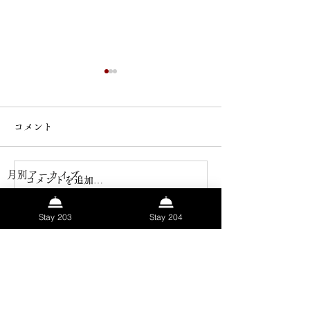
コメント
本日は西野亮廣
​月別アーカイブ
コメントを追加…
西野亮廣講演会&生誕祭
2026年7月
（4）
4件の記事
で、初の河口湖
Stay 203
Stay 204
2026年6月
（3）
3件の記事
2026年5月
（9）
9件の記事
2026年4月
（5）
5件の記事
2026年3月
（2）
2件の記事
2026年2月
（2）
2件の記事
2026年1月
（2）
2件の記事