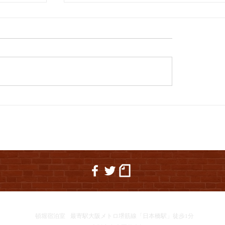
西野亮廣講演会&生誕祭で、初の河
04 夏休
ですの
頓堀宿泊室
最寄駅大阪メトロ堺筋線「日本橋駅」徒歩1分