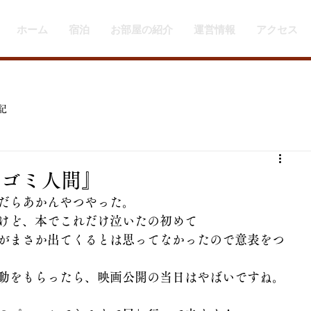
ホーム
宿泊
お部屋の紹介
運営情報
アクセス
記
『ゴミ人間』
だらあかんやつやった。
けど、本でこれだけ泣いたの初めて
がまさか出てくるとは思ってなかったので意表をつ
動をもらったら、映画公開の当日はやばいですね。