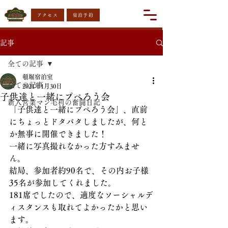
アクセス
宿泊予約
記事
全ての記事
頓堀宿泊室
全ての記事
2021年1月30日
子供達と一緒にプペろう会
新人営業マン毛利の奮闘日記
「子供達と一緒にプペろう会」、直前
にちょっとドタバタしましたが、何と
か無事に開催できました！
一緒に写真撮れなかった方すみませ
ん。
結局、参加者約90名で、その内お子様
35名が参加してくれました。
181席でしたので、適度なソーシャルデ
ィスタンスも取れてよかったかと思い
ます。