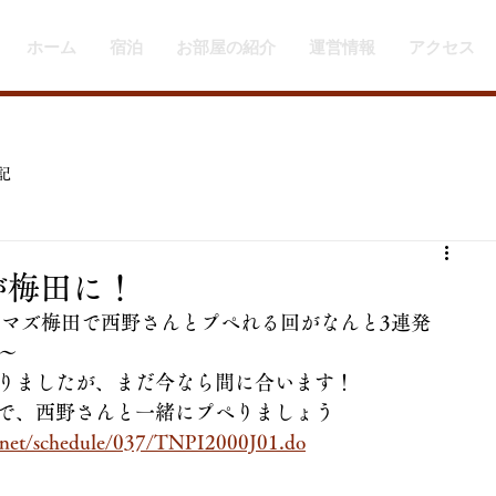
ホーム
宿泊
お部屋の紹介
運営情報
アクセス
記
んが梅田に！
シネマズ梅田で西野さんとプペれる回がなんと3連発
0〜
りましたが、まだ今なら間に合います！
で、西野さんと一緒にプペりましょう
jp/net/schedule/037/TNPI2000J01.do