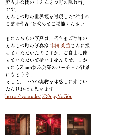
所も非公開の「えんとつ町の隠れ宿」
です。
えんとつ町の世界観を再現した”泊まれ
る芸術作品”を改めてご堪能ください。
またこちらの写真は、皆さまご存知の
えんとつ町の写真家 
木田 光重
さんに撮
っていただいたのですが、ご自由に使
っていただいて構いませんので、よか
ったらZoom飲み会等のバーチャル背景
にもどうぞ！
そして、いつか実物を体感しに来てい
ただければと思います。
https://youtu.be/5R0opyYoG6c