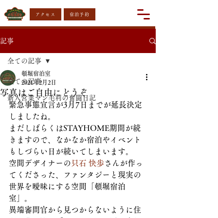
アクセス
宿泊予約
記事
全ての記事
頓堀宿泊室
全ての記事
2021年2月2日
写真はご自由にどうぞ
新人営業マン毛利の奮闘日記
緊急事態宣言が3月7日までが延長決定
しましたね。
まだしばらくはSTAYHOME期間が続
きますので、なかなか宿泊やイベント
もしづらい日が続いてしまいます。
空間デザイナーの
只石 快歩
さんが作っ
てくださった、ファンタジーと現実の
世界を曖昧にする空間「頓堀宿泊
室」。
異端審問官から見つからないように住