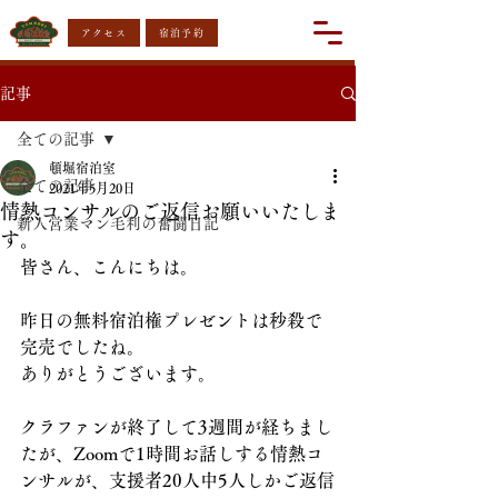
アクセス
宿泊予約
記事
全ての記事
頓堀宿泊室
全ての記事
2021年5月20日
情熱コンサルのご返信お願いいたしま
新人営業マン毛利の奮闘日記
す。
皆さん、こんにちは。
昨日の無料宿泊権プレゼントは秒殺で
完売でしたね。
ありがとうございます。
クラファンが終了して3週間が経ちまし
たが、Zoomで1時間お話しする情熱コ
ンサルが、支援者20人中5人しかご返信