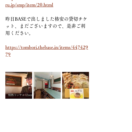
ru.jp/smp/item/20.html
昨日BASEで出しました格安の貸切チケ
ット、まだございますので、是非ご利
用ください。
https://tombori.thebase.in/items/447429
79