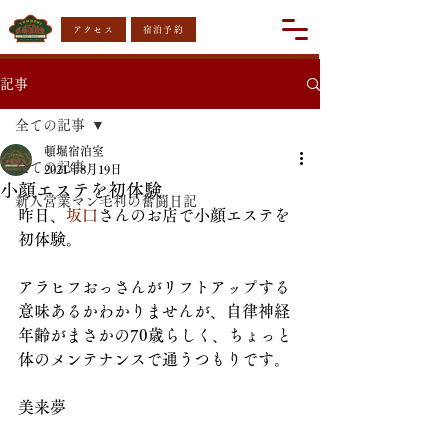
アクセス
宿泊予約
記事
全ての記事
頓堀宿泊室
全ての記事
2021年8月19日
小顔エステを初体験
新人営業マン毛利の奮闘日記
昨日、
坂口
さんのお店で小顔エステを
初体験。
アラヒフおっさんがリフトアップする
意味あるかわかりませんが、自律神経
年齢がまさかの70歳らしく、ちょっと
体のメンテナンスで通うつもりです。
美来夢