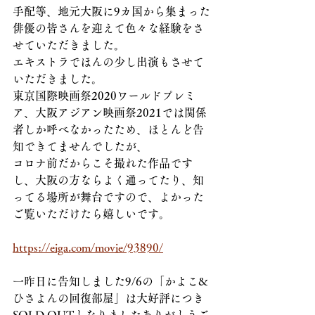
手配等、地元大阪に9カ国から集まった
俳優の皆さんを迎えて色々な経験をさ
せていただきました。
エキストラでほんの少し出演もさせて
いただきました。
東京国際映画祭2020ワールドプレミ
ア、大阪アジアン映画祭2021では関係
者しか呼べなかったため、ほとんど告
知できてませんでしたが、
コロナ前だからこそ撮れた作品です
し、大阪の方ならよく通ってたり、知
ってる場所が舞台ですので、よかった
ご覧いただけたら嬉しいです。
https://eiga.com/movie/93890/
一昨日に告知しました9/6の「かよこ&
ひさよんの回復部屋」は大好評につき