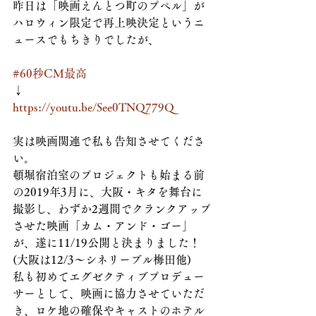
昨日は「映画えんとつ町のプペル」が
ハロウィン限定で再上映決定というニ
ュースでもちきりでしたが、
#60秒CM最高
↓
https://youtu.be/See0TNQ779Q
実は映画関連で私も告知させてくださ
い。
頓堀宿泊室のプロジェクトも始まる前
の2019年3月に、大阪・キタを舞台に
撮影し、わずか2週間でクランクアップ
させた映画「カム・アンド・ゴー」
が、遂に11/19公開と決まりました！
(大阪は12/3〜シネリーブル梅田他)
私も初めてエグゼクティブプロデュー
サーとして、映画に協力させていただ
き、ロケ地の確保やキャストのホテル