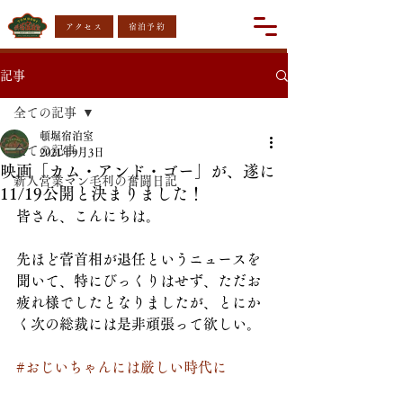
アクセス
宿泊予約
記事
全ての記事
頓堀宿泊室
全ての記事
2021年9月3日
映画「カム・アンド・ゴー」が、遂に
新人営業マン毛利の奮闘日記
11/19公開と決まりました！
皆さん、こんにちは。
先ほど菅首相が退任というニュースを
聞いて、特にびっくりはせず、ただお
疲れ様でしたとなりましたが、とにか
く次の総裁には是非頑張って欲しい。
#おじいちゃんには厳しい時代に