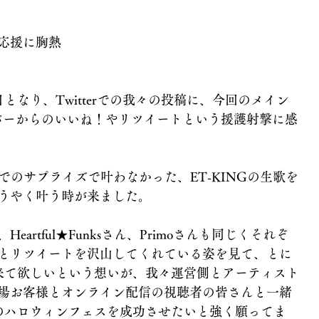
応援に胸熱
となり、Twitterでの我々の投稿に、今回のメイン
ンバーからのいいね！やリツイートという援護射撃に感
るでのサプライズで叶わなかった、ET-KINGの生歌を
うやく叶う時が来ました。
artful★Funksさん、Primoさんも同じくそれぞ
とリツイートを沢山してくれている姿を見て、とに
来て欲しいという想いが、我々運営側とアーティスト
場お客様とオンライン配信の視聴者の皆さんと一緒
のハロウィンフェスを成功させたいと強く願ってま