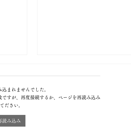
み込まれませんでした。
数ですが、再度接続するか、ページを再読み込み
てださい。
再読み込み
西野亮廣講演会&生誕祭で、初の河
04 夏休