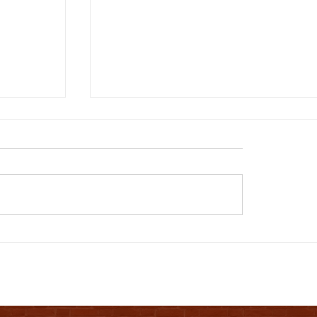
西野亮廣講演会&生誕祭で、初の河
04 夏休
ですの