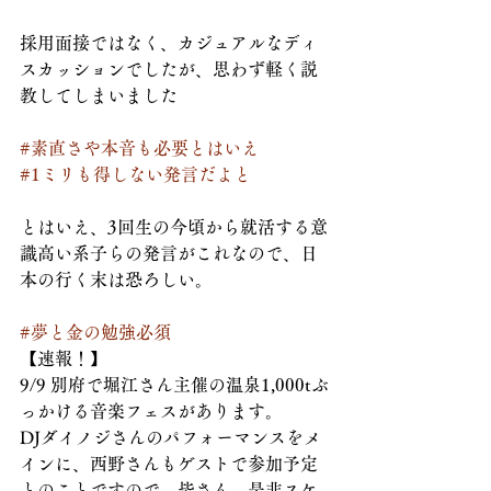
採用面接ではなく、カジュアルなディ
スカッションでしたが、思わず軽く説
教してしまいました
#素直さや本音も必要とはいえ
#1ミリも得しない発言だよと
とはいえ、3回生の今頃から就活する意
識高い系子らの発言がこれなので、日
本の行く末は恐ろしい。
#夢と金の勉強必須
【速報！】
9/9 別府で堀江さん主催の温泉1,000tぶ
っかける音楽フェスがあります。
DJダイノジさんのパフォーマンスをメ
インに、西野さんもゲストで参加予定
とのことですので、皆さん、是非スケ