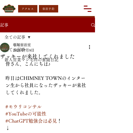
アクセス
宿泊予約
記事
全ての記事
頓堀宿泊室
全ての記事
2023年7月9日
ザッキーが来社してくれました
新人営業マン毛利の奮闘日記
皆さん、こんにちは♪
昨日はCHIMNEY TOWNのインター
ン生から社員になったザッキーが来社
してくれました。
#モウリコンサル
#YouTubeの可能性
#ChatGPT勉強会は必見
！
↓