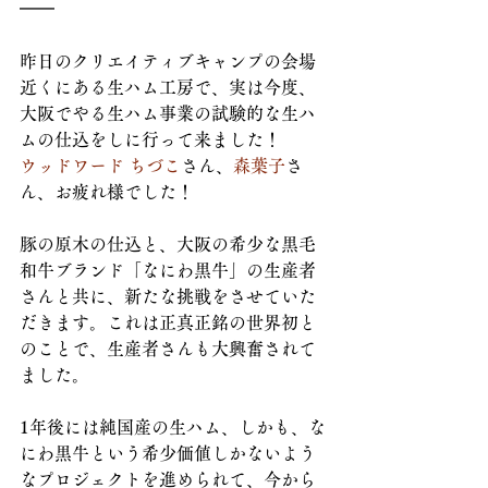
━━
昨日のクリエイティブキャンプの会場
近くにある生ハム工房で、実は今度、
大阪でやる生ハム事業の試験的な生ハ
ムの仕込をしに行って来ました！
ウッドワード ちづこ
さん、
森葉子
さ
ん、お疲れ様でした！
豚の原木の仕込と、大阪の希少な黒毛
和牛ブランド「なにわ黒牛」の生産者
さんと共に、新たな挑戦をさせていた
だきます。これは正真正銘の世界初と
のことで、生産者さんも大興奮されて
ました。
1年後には純国産の生ハム、しかも、な
にわ黒牛という希少価値しかないよう
なプロジェクトを進められて、今から