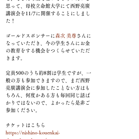
思って、母校立命館大学にて西野亮廣
講演会を11/7に開催することにしまし
た！
ゴールドスポンサーに
森次 美尊
さんに
なっていただき、今の学生さんにお金
の教育をする機会をつくらせていただ
きます。
定員500のうち約8割は学生ですが、一
般の方も参加できますので、まだ西野
亮廣講演会に参加したことない方はも
ちろん、何度かある方も毎回同じ話ば
かりではないので、よかったら是非ご
参加ください。
チケットはこちら
https://nishino-kouenkai-