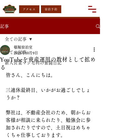
アクセス
宿泊予約
記事
全ての記事
頓堀宿泊室
全ての記事
2023年10月9日
YouTubeを資産運用の教材として拡め
新人営業マン毛利の奮闘日記
る
皆さん、こんにちは。
三連休最終日、いかがお過ごしでしょ
うか？
弊社は、不動産会社のため、朝からお
客様が相談に来られたり、勉強会に参
加されたりですので、土日祝はめちゃ
くちゃ仕事しております。