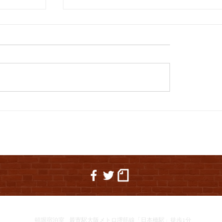
西野亮廣講演会&生誕祭で、初の河
04 夏休
ですの
頓堀宿泊室
最寄駅大阪メトロ堺筋線「日本橋駅」徒歩1分