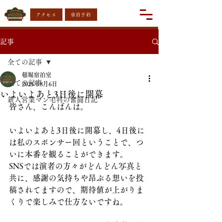
アクセス
宿泊予約
記事
全ての記事
頓堀宿泊室
全ての記事
2025年8月6日
いよいよあと3日後に開幕
新人営業マン毛利の奮闘日記
皆さん、こんばんは。
いよいよあと3日後に開幕し、4日後に
は私のスポンサー回ということで、つ
いに本番を観ることができます。
SNSでは演者の方々がどんどん写真と
共に、感謝の気持ちや昂ぶる想いを投
稿されてますので、期待値が上がりま
くりで楽しみで仕方ないですね。