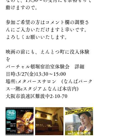
なので、15:30〜の受付にも余裕もって
動けますので。
参加ご希望の方はコメント欄の調整さ
んにご入力いただけますと幸いです。
よろしくお願いいたします。
映画の前にも、えんとつ町に没入体験
を
バーチャル頓堀宿泊室体験会　詳細
日時:3/27(金)13:30〜15:00
場所:メタバースサロン　(なんばパーク
ス一階eスタジアムなんば本店内)
大阪市浪速区難波中2-10-70