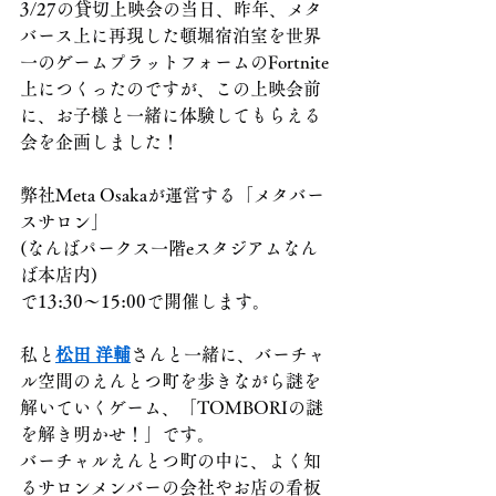
3/27の貸切上映会の当日、昨年、メタ
バース上に再現した頓堀宿泊室を世界
一のゲームプラットフォームのFortnite
上につくったのですが、この上映会前
に、お子様と一緒に体験してもらえる
会を企画しました！
弊社Meta Osakaが運営する「メタバー
スサロン」
(なんばパークス一階eスタジアムなん
ば本店内)
で13:30〜15:00で開催します。
私と
松田 洋輔
さんと一緒に、バーチャ
ル空間のえんとつ町を歩きながら謎を
解いていくゲーム、「TOMBORIの謎
を解き明かせ！」です。
バーチャルえんとつ町の中に、よく知
るサロンメンバーの会社やお店の看板