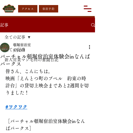
アクセス
宿泊予約
記事
全ての記事
頓堀宿泊室
全ての記事
3月15日
バーチャル頓堀宿泊室体験会inなんば
新人営業マン毛利の奮闘日記
パークス
皆さん、こんにちは。
映画「えんとつ町のプペル　約束の時
計台」の貸切上映会まであと2週間を切
りました！
#ワクワク
［バーチャル頓堀宿泊室体験会inなん
ばパークス］